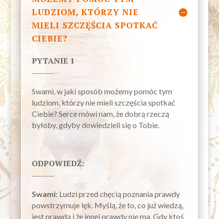
LUDZIOM, KTÓRZY NIE
MIELI SZCZĘŚCIA SPOTKAĆ
CIEBIE?
PYTANIE 1
Swami, w jaki sposób możemy pomóc tym
ludziom, którzy nie mieli szczęścia spotkać
Ciebie? Serce mówi nam, że dobrą rzeczą
byłoby, gdyby dowiedzieli się o Tobie.
ODPOWIEDŹ:
Swami:
Ludzi przed chęcią poznania prawdy
powstrzymuje lęk. Myślą, że to, co już wiedzą,
jest prawdą i że innej prawdy nie ma. Gdy ktoś