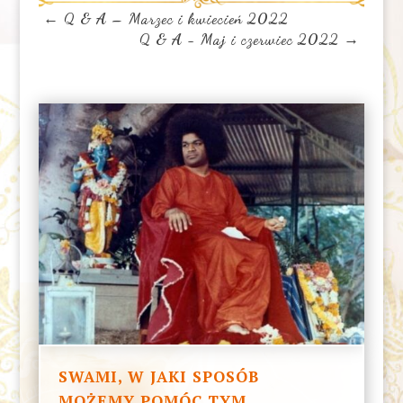
←
Q & A – Marzec i kwiecień 2022
Q & A - Maj i czerwiec 2022
→
SWAMI, W JAKI SPOSÓB
MOŻEMY POMÓC TYM