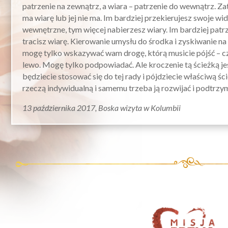
patrzenie na zewnątrz, a wiara – patrzenie do wewnątrz. Za
ma wiarę lub jej nie ma. Im bardziej przekierujesz swoje w
wewnętrzne, tym więcej nabierzesz wiary. Im bardziej patr
tracisz wiarę. Kierowanie umysłu do środka i zyskiwanie na 
mogę tylko wskazywać wam drogę, którą musicie pójść – cz
lewo. Mogę tylko podpowiadać. Ale kroczenie tą ścieżką j
będziecie stosować się do tej rady i pójdziecie właściwą ści
rzeczą indywidualną i samemu trzeba ją rozwijać i podtrz
13 października 2017, Boska wizyta w Kolumbii