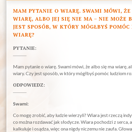
MAM PYTANIE O WIARĘ. SWAMI MÓWI, ŻE
WIARĘ, ALBO JEJ SIĘ NIE MA – NIE MOŻE 
JEST SPOSÓB, W KTÓRY MÓGŁBYŚ POMÓC
WIARĘ?
PYTANIE:
Mam pytanie o wiarę. Swami mówi, że albo się ma wiarę, al
wiary. Czy jest sposób, w który mógłbyś pomóc ludziom ro
ODPOWIEDZ:
Swami:
Co mogę zrobić, aby ludzie wierzyli? Wiara jest rzeczą ind
co można rozdawać jak słodycze. Wiara pochodzi z serca, a 
kalkuluje i osądza, więc ona nigdy niczemu nie zaufa. Głow