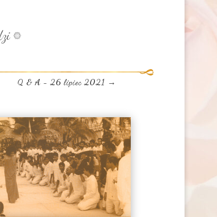
zi
Q & A - 26 lipiec 2021
→