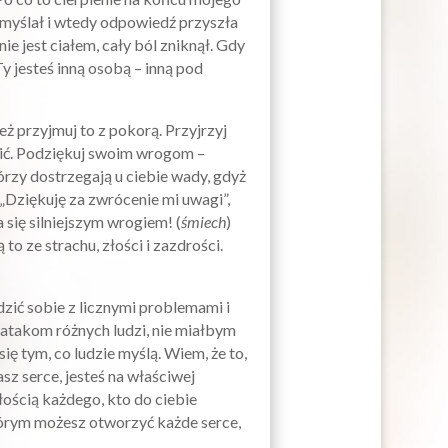
m myślał i wtedy odpowiedź przyszła
ie jest ciałem, cały ból zniknął. Gdy
Ty jesteś inną osobą – inną pod
też przyjmuj to z pokorą. Przyjrzyj
wić. Podziękuj swoim wrogom –
tórzy dostrzegają u ciebie wady, gdyż
 „Dziękuję za zwrócenie mi uwagi”,
 się silniejszym wrogiem! (
śmiech
)
to ze strachu, złości i zazdrości.
zić sobie z licznymi problemami i
atakom różnych ludzi, nie miałbym
ię tym, co ludzie myślą. Wiem, że to,
sz serce, jesteś na właściwej
łością każdego, kto do ciebie
tórym możesz otworzyć każde serce,