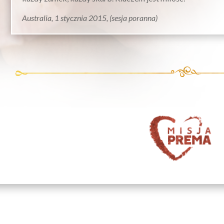
Australia, 1 stycznia 2015, (sesja poranna)