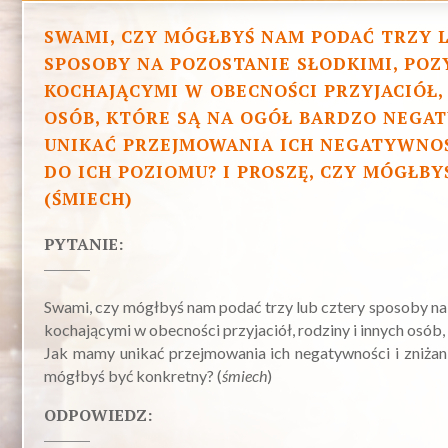
SWAMI, CZY MÓGŁBYŚ NAM PODAĆ TRZY 
SPOSOBY NA POZOSTANIE SŁODKIMI, PO
KOCHAJĄCYMI W OBECNOŚCI PRZYJACIÓŁ,
OSÓB, KTÓRE SĄ NA OGÓŁ BARDZO NEGA
UNIKAĆ PRZEJMOWANIA ICH NEGATYWNOŚC
DO ICH POZIOMU? I PROSZĘ, CZY MÓGŁB
(ŚMIECH)
PYTANIE:
Swami, czy mógłbyś nam podać trzy lub cztery sposoby na
kochającymi w obecności przyjaciół, rodziny i innych osób
Jak mamy unikać przejmowania ich negatywności i zniżani
mógłbyś być konkretny? (
śmiech
)
ODPOWIEDZ: