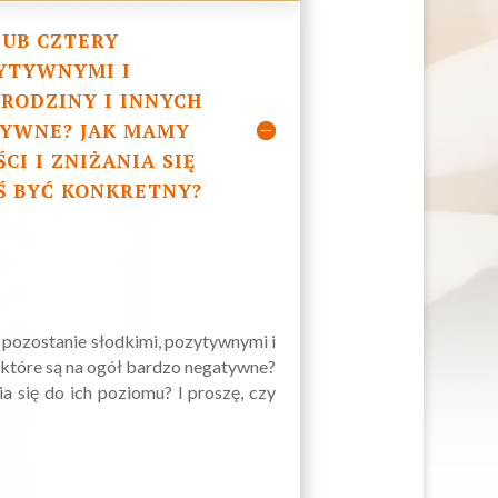
LUB CZTERY
ZYTYWNYMI I
 RODZINY I INNYCH
TYWNE? JAK MAMY
I I ZNIŻANIA SIĘ
YŚ BYĆ KONKRETNY?
 pozostanie słodkimi, pozytywnymi i
, które są na ogół bardzo negatywne?
a się do ich poziomu? I proszę, czy