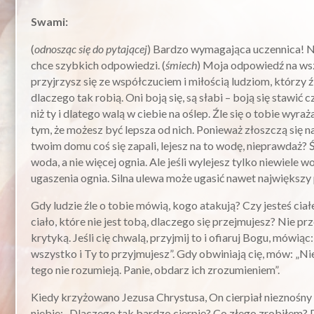
Swami:
(
odnosząc się do pytającej
) Bardzo wymagająca uczennica! Ni
chce szybkich odpowiedzi. (
śmiech
) Moja odpowiedź na wsz
przyjrzysz się ze współczuciem i miłością ludziom, którzy 
dlaczego tak robią. Oni boją się, są słabi – boją się stawić 
niż ty i dlatego walą w ciebie na oślep. Źle się o tobie wyraż
tym, że możesz być lepsza od nich. Ponieważ złoszczą się na
twoim domu coś się zapali, lejesz na to wodę, nieprawdaż?
woda, a nie więcej ognia. Ale jeśli wylejesz tylko niewiele 
ugaszenia ognia. Silna ulewa może ugasić nawet największy 
Gdy ludzie źle o tobie mówią, kogo atakują? Czy jesteś ciał
ciało, które nie jest tobą, dlaczego się przejmujesz? Nie prz
krytyką. Jeśli cię chwalą, przyjmij to i ofiaruj Bogu, mówiąc:
wszystko i Ty to przyjmujesz”. Gdy obwiniają cię, mów: „Ni
tego nie rozumieją. Panie, obdarz ich zrozumieniem”.
Kiedy krzyżowano Jezusa Chrystusa, On cierpiał nieznośny
niebie: „Dlaczego tak bardzo cierpię? Co złego zrobiłem? 