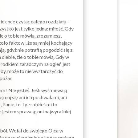
e chce czytać całego rozdziału –
ystko jest tylko jedna: miłość. Gdy
źle o tobie mówią, zrozumiesz,
czoło faktowi, że są mniej kochający
ają, gdyż nie potrafią pogodzić się z
 ciebie, źle o tobie mówią. Gdy w
 Środkiem zaradczym na ogień jest
wody, może to nie wystarczyć do
pożar.
em? Nie jesteś. Jeśli wyśmiewają
ejmuj się ani ich pochwałami, ani
 „Panie, to Ty zrobiłeś mi to
e jestem sprawcą; oni najwyraźniej
 ból. Wołał do swojego Ojca w
Po co to cierpienie na końcu mojego