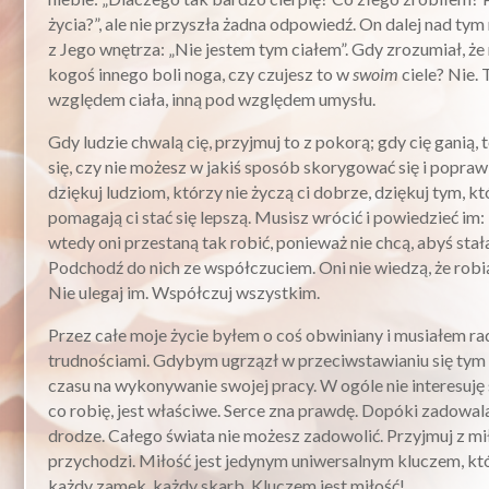
życia?”, ale nie przyszła żadna odpowiedź. On dalej nad ty
z Jego wnętrza: „Nie jestem tym ciałem”. Gdy zrozumiał, że n
kogoś innego boli noga, czy czujesz to w
swoim
ciele? Nie. 
względem ciała, inną pod względem umysłu.
Gdy ludzie chwalą cię, przyjmuj to z pokorą; gdy cię ganią, 
się, czy nie możesz w jakiś sposób skorygować się i popra
dziękuj ludziom, którzy nie życzą ci dobrze, dziękuj tym, k
pomagają ci stać się lepszą. Musisz wrócić i powiedzieć im:
wtedy oni przestaną tak robić, ponieważ nie chcą, abyś stała
Podchodź do nich ze współczuciem. Oni nie wiedzą, że robią 
Nie ulegaj im. Współczuj wszystkim.
Przez całe moje życie byłem o coś obwiniany i musiałem rad
trudnościami. Gdybym ugrzązł w przeciwstawianiu się tym 
czasu na wykonywanie swojej pracy. W ogóle nie interesuję s
co robię, jest właściwe. Serce zna prawdę. Dopóki zadowala
drodze. Całego świata nie możesz zadowolić. Przyjmuj z mi
przychodzi. Miłość jest jedynym uniwersalnym kluczem, k
każdy zamek, każdy skarb. Kluczem jest miłość!