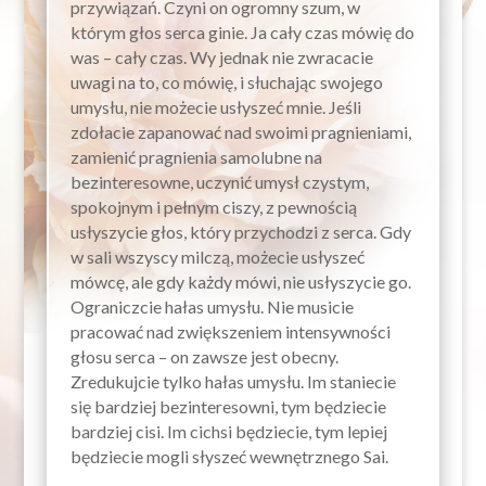
przywiązań. Czyni on ogromny szum, w
którym głos serca ginie. Ja cały czas mówię do
was – cały czas. Wy jednak nie zwracacie
uwagi na to, co
mówię,
i słuchając swojego
umysłu, nie możecie usłyszeć mnie. Jeśli
zdołacie zapanować nad swoimi pragnieniami,
zamienić pragnienia samolubne na
bezinteresowne, uczynić umysł czystym,
spokojnym i pełnym ciszy, z pewnością
usłyszycie głos, który przychodzi z serca. Gdy
w sali wszyscy milczą, możecie usłyszeć
mówcę, ale gdy każdy mówi, nie usłyszycie go.
Ograniczcie hałas umysłu. Nie musicie
pracować nad zwiększeniem intensywności
głosu
serca
– on zawsze jest obecny.
Zredukujcie tylko hałas umysłu. Im staniecie
się bardziej bezinteresowni, tym będziecie
bardziej cisi. Im cichsi będziecie, tym lepiej
będziecie mogli słyszeć wewnętrznego Sai.