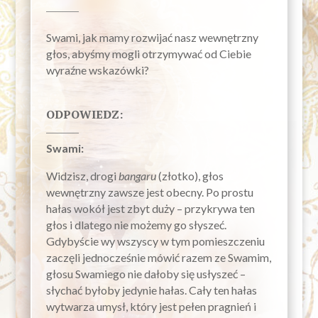
Swami, jak mamy rozwijać nasz wewnętrzny
głos, abyśmy mogli otrzymywać od Ciebie
wyraźne wskazówki?
ODPOWIEDZ:
Swami:
Widzisz, drogi
bangaru
(złotko), głos
wewnętrzny zawsze jest obecny. Po prostu
hałas
wokół jest zbyt duży – przykrywa ten
głos i dlatego nie możemy go słyszeć.
Gdybyście wy wszyscy w tym pomieszczeniu
zaczęli jednocześnie mówić razem ze Swamim,
głosu Swamiego nie dałoby się usłyszeć –
słychać byłoby jedynie hałas. Cały ten hałas
wytwarza umysł, który jest pełen pragnień i