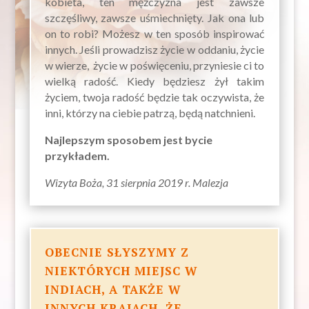
kobieta, ten mężczyzna jest zawsze
szczęśliwy, zawsze uśmiechnięty. Jak ona lub
on to robi? Możesz w ten sposób inspirować
innych. Jeśli prowadzisz życie w oddaniu, życie
w wierze, życie w poświęceniu, przyniesie ci to
wielką radość. Kiedy będziesz żył takim
życiem, twoja radość będzie tak oczywista, że
inni, którzy na ciebie patrzą, będą natchnieni.
Najlepszym sposobem jest bycie
przykładem.
Wizyta Boża, 31 sierpnia 2019 r. Malezja
OBECNIE SŁYSZYMY Z
NIEKTÓRYCH MIEJSC W
INDIACH, A TAKŻE W
INNYCH KRAJACH, ŻE