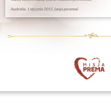
Australia, 1 stycznia 2015, (sesja poranna)