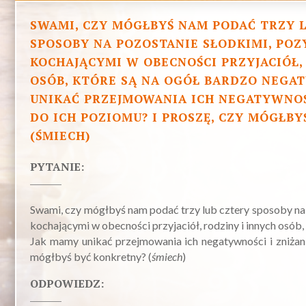
SWAMI, CZY MÓGŁBYŚ NAM PODAĆ TRZY 
SPOSOBY NA POZOSTANIE SŁODKIMI, PO
KOCHAJĄCYMI W OBECNOŚCI PRZYJACIÓŁ,
OSÓB, KTÓRE SĄ NA OGÓŁ BARDZO NEGA
UNIKAĆ PRZEJMOWANIA ICH NEGATYWNOŚC
DO ICH POZIOMU? I PROSZĘ, CZY MÓGŁB
(ŚMIECH)
PYTANIE:
Swami, czy mógłbyś nam podać trzy lub cztery sposoby na
kochającymi w obecności przyjaciół, rodziny i innych osób
Jak mamy unikać przejmowania ich negatywności i zniżani
mógłbyś być konkretny? (
śmiech
)
ODPOWIEDZ: