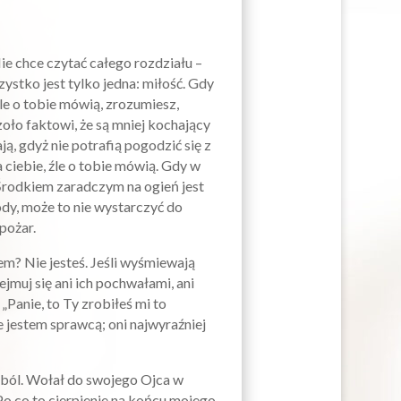
e chce czytać całego rozdziału –
ystko jest tylko jedna: miłość. Gdy
źle o tobie mówią, zrozumiesz,
czoło faktowi, że są mniej kochający
ają, gdyż nie potrafią pogodzić się z
 ciebie, źle o tobie mówią. Gdy w
 Środkiem zaradczym na ogień jest
wody, może to nie wystarczyć do
pożar.
em? Nie jesteś. Jeśli wyśmiewają
ejmuj się ani ich pochwałami, ani
 „Panie, to Ty zrobiłeś mi to
e jestem sprawcą; oni najwyraźniej
 ból. Wołał do swojego Ojca w
Po co to cierpienie na końcu mojego