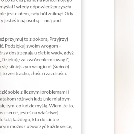
m myślał i wtedy odpowiedź przyszła
ie jest ciałem, cały ból zniknął. Gdy
Ty jesteś inną osobą – inną pod
też przyjmuj to z pokorą. Przyjrzyj
wić. Podziękuj swoim wrogom –
tórzy dostrzegają u ciebie wady, gdyż
 „Dziękuję za zwrócenie mi uwagi”,
 się silniejszym wrogiem! (
śmiech
)
to ze strachu, złości i zazdrości.
zić sobie z licznymi problemami i
atakom różnych ludzi, nie miałbym
ię tym, co ludzie myślą. Wiem, że to,
sz serce, jesteś na właściwej
łością każdego, kto do ciebie
tórym możesz otworzyć każde serce,