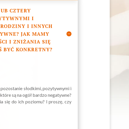
LUB CZTERY
ZYTYWNYMI I
 RODZINY I INNYCH
TYWNE? JAK MAMY
I I ZNIŻANIA SIĘ
YŚ BYĆ KONKRETNY?
 pozostanie słodkimi, pozytywnymi i
, które są na ogół bardzo negatywne?
a się do ich poziomu? I proszę, czy