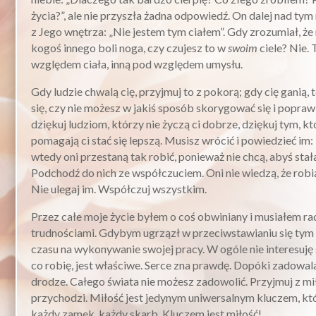
życia?”, ale nie przyszła żadna odpowiedź. On dalej nad ty
z Jego wnętrza: „Nie jestem tym ciałem”. Gdy zrozumiał, że n
kogoś innego boli noga, czy czujesz to w
swoim
ciele? Nie. 
względem ciała, inną pod względem umysłu.
Gdy ludzie chwalą cię, przyjmuj to z pokorą; gdy cię ganią, 
się, czy nie możesz w jakiś sposób skorygować się i popra
dziękuj ludziom, którzy nie życzą ci dobrze, dziękuj tym, k
pomagają ci stać się lepszą. Musisz wrócić i powiedzieć im:
wtedy oni przestaną tak robić, ponieważ nie chcą, abyś stała
Podchodź do nich ze współczuciem. Oni nie wiedzą, że robią 
Nie ulegaj im. Współczuj wszystkim.
Przez całe moje życie byłem o coś obwiniany i musiałem rad
trudnościami. Gdybym ugrzązł w przeciwstawianiu się tym 
czasu na wykonywanie swojej pracy. W ogóle nie interesuję s
co robię, jest właściwe. Serce zna prawdę. Dopóki zadowala
drodze. Całego świata nie możesz zadowolić. Przyjmuj z mi
przychodzi. Miłość jest jedynym uniwersalnym kluczem, k
każdy zamek, każdy skarb. Kluczem jest miłość!