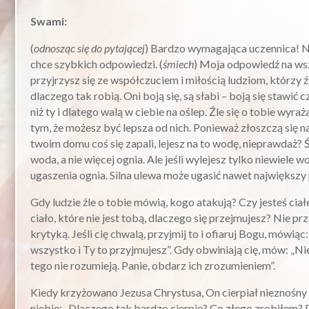
Swami:
(
odnosząc się do pytającej
) Bardzo wymagająca uczennica! Ni
chce szybkich odpowiedzi. (
śmiech
) Moja odpowiedź na wsz
przyjrzysz się ze współczuciem i miłością ludziom, którzy 
dlaczego tak robią. Oni boją się, są słabi – boją się stawić 
niż ty i dlatego walą w ciebie na oślep. Źle się o tobie wyraż
tym, że możesz być lepsza od nich. Ponieważ złoszczą się na
twoim domu coś się zapali, lejesz na to wodę, nieprawdaż?
woda, a nie więcej ognia. Ale jeśli wylejesz tylko niewiele 
ugaszenia ognia. Silna ulewa może ugasić nawet największy 
Gdy ludzie źle o tobie mówią, kogo atakują? Czy jesteś ciał
ciało, które nie jest tobą, dlaczego się przejmujesz? Nie prz
krytyką. Jeśli cię chwalą, przyjmij to i ofiaruj Bogu, mówiąc:
wszystko i Ty to przyjmujesz”. Gdy obwiniają cię, mów: „Ni
tego nie rozumieją. Panie, obdarz ich zrozumieniem”.
Kiedy krzyżowano Jezusa Chrystusa, On cierpiał nieznośny
niebie: „Dlaczego tak bardzo cierpię? Co złego zrobiłem? 