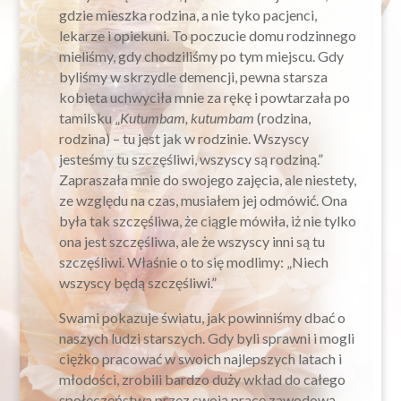
gdzie mieszka rodzina, a nie tyko pacjenci,
lekarze i opiekuni. To poczucie domu rodzinnego
mieliśmy, gdy chodziliśmy po tym miejscu. Gdy
byliśmy w skrzydle demencji, pewna starsza
kobieta uchwyciła mnie za rękę i powtarzała po
tamilsku „
Kutumbam, kutumbam
(rodzina,
rodzina) – tu jest jak w rodzinie. Wszyscy
jesteśmy tu szczęśliwi, wszyscy są rodziną.”
Zapraszała mnie do swojego zajęcia, ale niestety,
ze względu na czas, musiałem jej odmówić. Ona
była tak szczęśliwa, że ciągle mówiła, iż nie tylko
ona jest szczęśliwa, ale że wszyscy inni są tu
szczęśliwi. Właśnie o to się modlimy: „Niech
wszyscy będą szczęśliwi.”
Swami pokazuje światu, jak powinniśmy dbać o
naszych ludzi starszych. Gdy byli sprawni i mogli
ciężko pracować w swoich najlepszych latach i
młodości, zrobili bardzo duży wkład do całego
społeczeństwa przez swoją pracę zawodową,