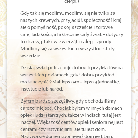
cierpi.)
Gdy tak się modlimy, modlimy się nie tylko za
naszych krewnych, przyjaciół, społeczność i kraj,
ale o pomyślność, pokój, szczęście i zdrowie
całej ludzkości, a faktycznie cały świat – dotyczy
to drzew, ptaków, zwierząt i całej przyrody.
Modlimy się za wszystkich i wszystkie istoty
wszędzie.
Dzisiaj świat potrzebuje dobrych przykładów na
wszystkich poziomach, gdyż dobry przykład
może uczynić świat lepszym – lepszą jednostkę,
instytucję lub naród.
Byłem bardzo szczęśliwy, gdy obchodziliśmy
całe to miejsce. Chociaż byłem w innych domach
opieki ludzi starszych, także w Indiach, tutaj jest
inaczej. Większość centów opieki senioralnej jest
centami czy instytucjami, ale tu jest dom.
Nazywa się domem, ponieważ dom jest tam,